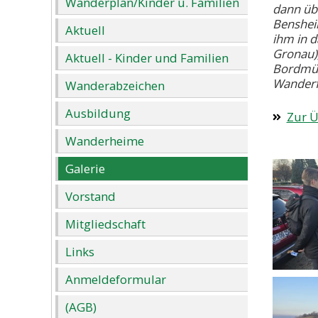
Wanderplan/Kinder u. Familien
dann üb
Benshei
Aktuell
ihm in d
Gronau),
Aktuell - Kinder und Familien
Bordmüh
Wanderf
Wanderabzeichen
Ausbildung
Zur Ü
Wanderheime
Galerie
Vorstand
Mitgliedschaft
Links
Anmeldeformular
(AGB)