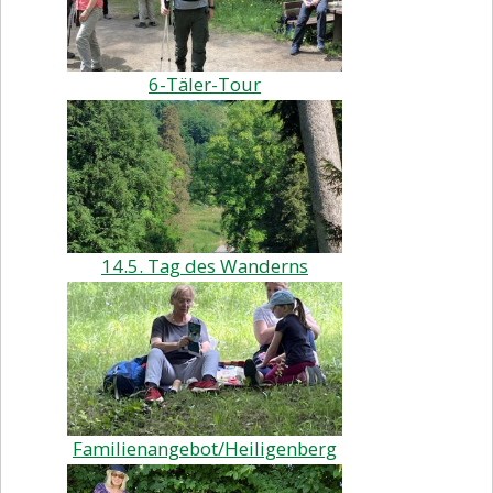
Ausbildung
Wanderheime
6-Täler-Tour
Galerie
Vorstand
Mitgliedschaft
Links
Anmeldeformular
14.5. Tag des Wanderns
(AGB)
Familienangebot/Heiligenberg