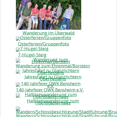
Wanderung im Überwald
Osterferien/Gruppenfoto
7-Hügel-Steig
Wanderung zum Ehrenmal/Borstein
Jahresfahrt zu Glanzlichtern
Oberhessens
140-Jahrfeier OWK Bensheim e.V.
Halbtagswanderung zum
Hochstädterhaus
Wandern/Schlossbesichtigung/Stadtführung/Bru