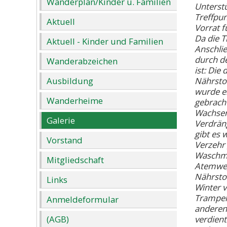
Wanderplan/Kinder u. Familien
Unterst
Treffpun
Aktuell
Vorrat f
Da die T
Aktuell - Kinder und Familien
Anschlie
durch de
Wanderabzeichen
ist: Die
Ausbildung
Nährstof
wurde e
Wanderheime
gebracht
Wachsen 
Galerie
Verdräng
gibt es 
Vorstand
Verzehr 
Waschmit
Mitgliedschaft
Atemweg
Nährstof
Links
Winter v
Trampelp
Anmeldeformular
anderen 
(AGB)
verdien