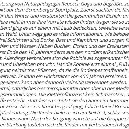
ützung von Naturpädagogin Rebecca Goga und begrüßte z
kt auf dem Schönberger Sportplatz. Zuerst suchten die Ki
ür den Winter und versteckten die gesammelten Eicheln un
iere nicht immer ihre Vorräte wiederfinden, tragen sie so
ßend ging es auf einem mit Laub bedeckten, teilweise ver
n Wald. Unterwegs gab es viele Informationen, wie beispi
 drei Schichten sind Borke, Bast und Kambium und sorgen 
fen und Wasser. Neben Buchen, Eichen und der Esskastani
rst Ende des 18. Jahrhunderts aus den nordamerikanische
. Allerdings verbreitete sich die Robinie als sogenannter Pi
und Überleben braucht. Hat die Robinie erst einmal „Fuß 
ung heimischer Pflanzen, da sie die Bodenbeschaffenheit 
weltweit. Er kann ein Höchstalter von 450 Jahren erreichen.
geeignet, kann aber dennoch vielseitig verwendet werden, ob
tel, natürliches Geschirrspülmittel oder aber in der Medizi
serkrankungen. Die Kletterpflanze ist kein Schmarotzer,
fe entzieht. Stattdessen schützt sie den Baum im Sommer
or Frost. Als es ein Stück bergauf ging, führte Daniel Brend
fad entlang: Die Kinder hielten sich am Seil fest, schlos
Sinnen wahr. Nach der Steigung wartete auf die Gruppe ein
ten Stärkung tasteten sich die Kinder mit verbundenen Au