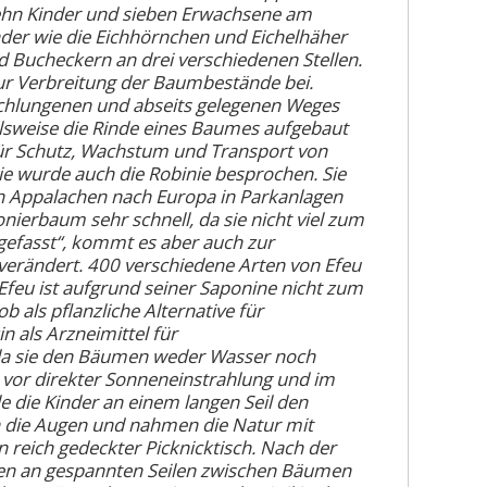
ehn Kinder und sieben Erwachsene am
nder wie die Eichhörnchen und Eichelhäher
d Bucheckern an drei verschiedenen Stellen.
 zur Verbreitung der Baumbestände bei.
schlungenen und abseits gelegenen Weges
elsweise die Rinde eines Baumes aufgebaut
für Schutz, Wachstum und Transport von
e wurde auch die Robinie besprochen. Sie
n Appalachen nach Europa in Parkanlagen
onierbaum sehr schnell, da sie nicht viel zum
gefasst“, kommt es aber auch zur
verändert. 400 verschiedene Arten von Efeu
 Efeu ist aufgrund seiner Saponine nicht zum
 als pflanzliche Alternative für
n als Arzneimittel für
 da sie den Bäumen weder Wasser noch
 vor direkter Sonneneinstrahlung und im
le die Kinder an einem langen Seil den
sen die Augen und nahmen die Natur mit
 reich gedeckter Picknicktisch. Nach der
gen an gespannten Seilen zwischen Bäumen