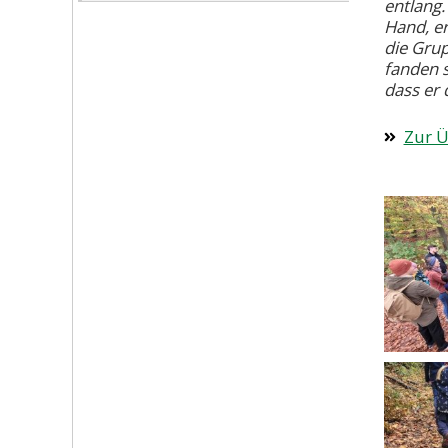
entlang.
Hand, er
die Grup
fanden s
dass er 
Zur Ü