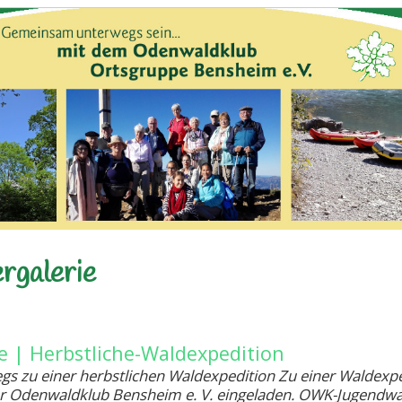
ergalerie
e | Herbstliche-Waldexpedition
s zu einer herbstlichen Waldexpedition Zu einer Waldexpe
er Odenwaldklub Bensheim e. V. eingeladen. OWK-Jugendwar