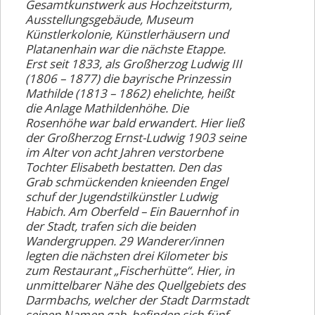
Gesamtkunstwerk aus Hochzeitsturm,
Ausstellungsgebäude, Museum
Künstlerkolonie, Künstlerhäusern und
Platanenhain war die nächste Etappe.
Erst seit 1833, als Großherzog Ludwig III
(1806 – 1877) die bayrische Prinzessin
Mathilde (1813 – 1862) ehelichte, heißt
die Anlage Mathildenhöhe. Die
Rosenhöhe war bald erwandert. Hier ließ
der Großherzog Ernst-Ludwig 1903 seine
im Alter von acht Jahren verstorbene
Tochter Elisabeth bestatten. Den das
Grab schmückenden knieenden Engel
schuf der Jugendstilkünstler Ludwig
Habich. Am Oberfeld – Ein Bauernhof in
der Stadt, trafen sich die beiden
Wandergruppen. 29 Wanderer/innen
legten die nächsten drei Kilometer bis
zum Restaurant „Fischerhütte“. Hier, in
unmittelbarer Nähe des Quellgebiets des
Darmbachs, welcher der Stadt Darmstadt
seinen Namen gab, befinden sich fünf