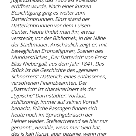
Ausbildung
eröffnet wurde. Nach einer kurzen
Besichtigung ging es weiter zum
Wanderheime
Datterichbrunnen. Einst stand der
Galerie
Datterichbrunnen vor dem Luisen-
Center. Heute findet man ihn, etwas
Vorstand
versteckt, vor der Bibliothek, in der Nähe
der Stadtmauer. Anschaulich zeigt er, mit
Mitgliedschaft
beweglichen Bronzefiguren, Szenen des
Mundarstückes „Der Datterich“ von Ernst
Links
Elias Niebergall, aus dem Jahr 1841. Das
Stück ist die Geschichte des „genialen
Anmeldeformular
Schnorrers“ Datterich, eines entlassenen,
versoffenen Finanzbeamten. Der
(AGB)
„Datterich“ ist charakterisiert als der
„typische“ Darmstädter: Vorlaut,
schlitzohrig, immer auf seinen Vorteil
bedacht. Etliche Passagen finden sich
heute noch im Sprachgebrauch der
Heiner wieder. Stellvertretend sei hier nur
genannt: „Bezahle, wenn mer Geld hat,
des is kah Kunst, aber bezahle, wenn mer