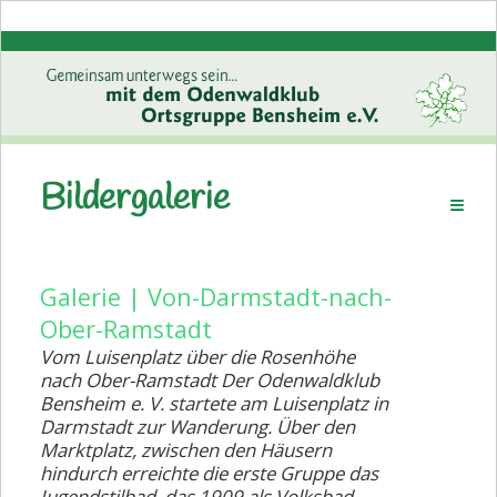
Bildergalerie
Startseite
Geschichte
Wanderplan
Galerie | Von-Darmstadt-nach-
Ober-Ramstadt
Wanderplan/Kinder u. Familien
Vom Luisenplatz über die Rosenhöhe
Aktuell
nach Ober-Ramstadt Der Odenwaldklub
Bensheim e. V. startete am Luisenplatz in
Aktuell - Kinder und Familien
Darmstadt zur Wanderung. Über den
Marktplatz, zwischen den Häusern
Wanderabzeichen
hindurch erreichte die erste Gruppe das
Jugendstilbad, das 1909 als Volksbad