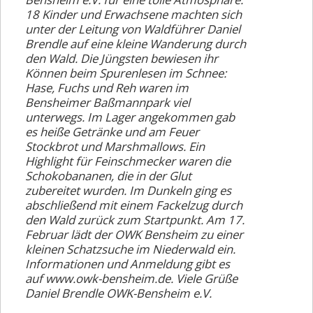
Ausbildung
18 Kinder und Erwachsene machten sich
unter der Leitung von Waldführer Daniel
Wanderheime
Brendle auf eine kleine Wanderung durch
Galerie
den Wald. Die Jüngsten bewiesen ihr
Können beim Spurenlesen im Schnee:
Vorstand
Hase, Fuchs und Reh waren im
Bensheimer Baßmannpark viel
Mitgliedschaft
unterwegs. Im Lager angekommen gab
es heiße Getränke und am Feuer
Links
Stockbrot und Marshmallows. Ein
Highlight für Feinschmecker waren die
Anmeldeformular
Schokobananen, die in der Glut
zubereitet wurden. Im Dunkeln ging es
(AGB)
abschließend mit einem Fackelzug durch
den Wald zurück zum Startpunkt. Am 17.
Februar lädt der OWK Bensheim zu einer
kleinen Schatzsuche im Niederwald ein.
Informationen und Anmeldung gibt es
auf www.owk-bensheim.de. Viele Grüße
Daniel Brendle OWK-Bensheim e.V.