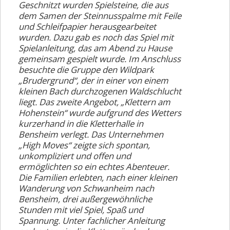
Geschnitzt wurden Spielsteine, die aus
Vorstand
dem Samen der Steinnusspalme mit Feile
Mitgliedschaft
und Schleifpapier herausgearbeitet
wurden. Dazu gab es noch das Spiel mit
Links
Spielanleitung, das am Abend zu Hause
gemeinsam gespielt wurde. Im Anschluss
Anmeldeformular
besuchte die Gruppe den Wildpark
„Brudergrund“, der in einer von einem
(AGB)
kleinen Bach durchzogenen Waldschlucht
liegt. Das zweite Angebot, „Klettern am
Hohenstein“ wurde aufgrund des Wetters
kurzerhand in die Kletterhalle in
Bensheim verlegt. Das Unternehmen
„High Moves“ zeigte sich spontan,
unkompliziert und offen und
ermöglichten so ein echtes Abenteuer.
Die Familien erlebten, nach einer kleinen
Wanderung von Schwanheim nach
Bensheim, drei außergewöhnliche
Stunden mit viel Spiel, Spaß und
Spannung. Unter fachlicher Anleitung