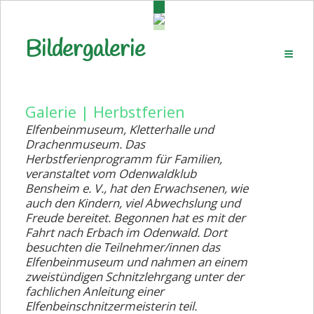
Bildergalerie
Startseite
Geschichte
Wanderplan
Galerie | Herbstferien
Elfenbeinmuseum, Kletterhalle und
Wanderplan/Kinder u. Familien
Drachenmuseum. Das
Aktuell
Herbstferienprogramm für Familien,
veranstaltet vom Odenwaldklub
Aktuell - Kinder und Familien
Bensheim e. V., hat den Erwachsenen, wie
auch den Kindern, viel Abwechslung und
Wanderabzeichen
Freude bereitet. Begonnen hat es mit der
Fahrt nach Erbach im Odenwald. Dort
Ausbildung
besuchten die Teilnehmer/innen das
Elfenbeinmuseum und nahmen an einem
Wanderheime
zweistündigen Schnitzlehrgang unter der
fachlichen Anleitung einer
Galerie
Elfenbeinschnitzermeisterin teil.